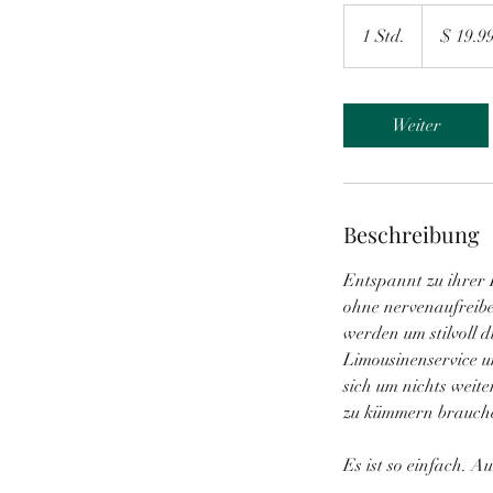
19.99
US-
1 Std.
1
$ 19.9
Dollar
S
t
d
Weiter
Beschreibung
Entspannt zu ihrer 
ohne nervenaufreibe
werden um stilvoll d
Limousinenservice u
sich um nichts weite
zu kümmern brauch
Es ist so einfach. A