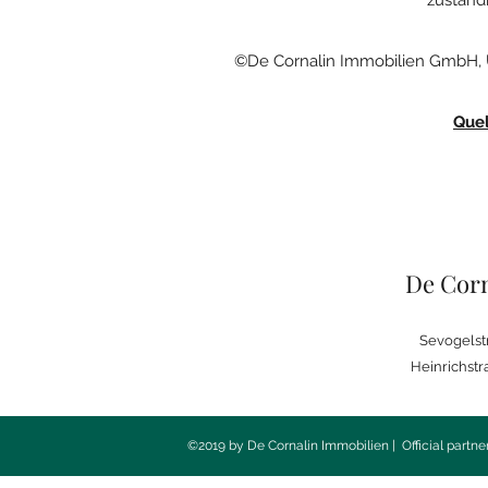
zuständ
©De Cornalin Immobilien GmbH, U
Quel
De Corn
Sevogelst
Heinrichstr
©2019 by De Cornalin Immobilien | Official partne